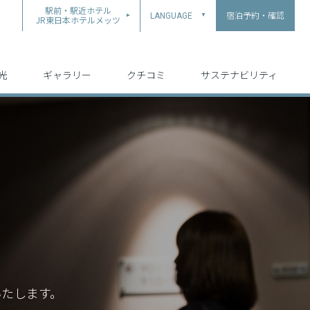
駅前・駅近ホテル
宿泊予約・確認
LANGUAGE
▲
JR東日本ホテルメッツ
中文（简体字）
中文（繁体字）
English
日本語
한국어
光
ギャラリー
クチコミ
サステナビリティ
いたします。