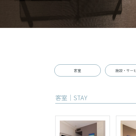
客室
施設・サー
客室｜STAY