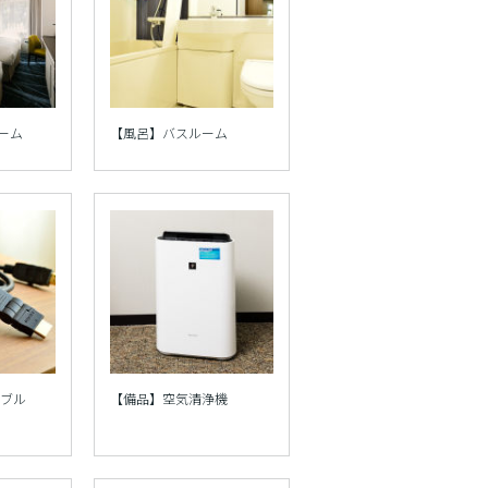
ーム
【風呂】バスルーム
ーブル
【備品】空気清浄機