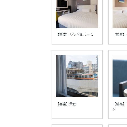
【客室】シングルルーム
【客室】
【客室】景色
【備品】
ク