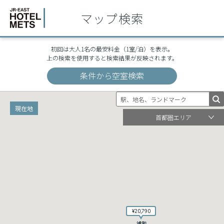
マップ検索
初回は大人1名の最安料金（1室/泊）を表示。
上の検索を使用すると検索結果が反映されます。
条件から空室検索
現在地
首都圏エリア
¥20,790
¥20,790
浦和
浦和