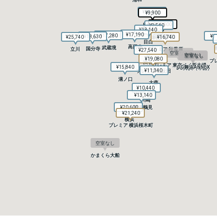
¥13,590
¥13,590
¥9,900
¥9,900
赤羽
赤羽
¥11,600
¥11,600
B4T 赤羽
B4T 赤羽
¥9,540
¥9,540
¥13,140
¥13,140
¥17,190
¥17,190
¥17,280
¥17,280
¥1
¥1
¥18,630
¥18,630
B4T 田端
B4T 田端
¥25,740
¥25,740
¥16,740
¥16,740
駒込
駒込
目白
目白
高円寺
高円寺
武蔵境
武蔵境
国分寺
国分寺
立川
立川
プレミア 秋葉原
プレミア 秋葉原
¥27,540
¥27,540
空室なし
空室なし
空室なし
空室なし
空室なし
空室なし
¥19,080
¥19,080
プ
プ
渋谷
渋谷
プレミア 東京ベイ新木場
プレミア 東京ベイ新木場
¥15,840
¥15,840
DG舞浜ANNEX
DG舞浜ANNEX
DG舞浜（本館）
DG舞浜（本館）
¥11,340
¥11,340
プレミア 五反田
プレミア 五反田
溝ノ口
溝ノ口
大森
大森
¥10,440
¥10,440
¥13,140
¥13,140
川崎
川崎
¥20,600
¥20,600
横浜鶴見
横浜鶴見
¥21,240
¥21,240
横浜
横浜
プレミア 横浜桜木町
プレミア 横浜桜木町
空室なし
空室なし
かまくら大船
かまくら大船