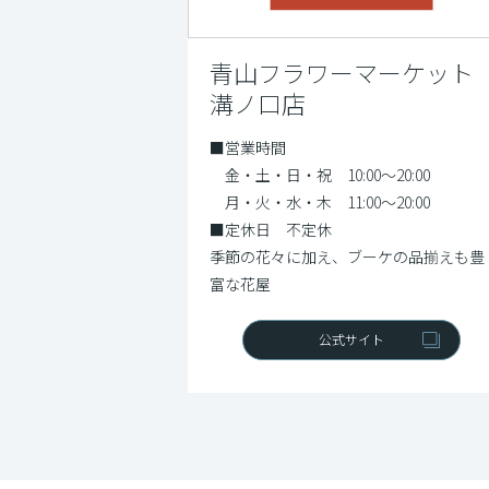
青山フラワーマーケット
溝ノ口店
■営業時間
金・土・日・祝 10:00～20:00
月・火・水・木 11:00～20:00
■定休日 不定休
季節の花々に加え、ブーケの品揃えも豊
富な花屋
公式サイト