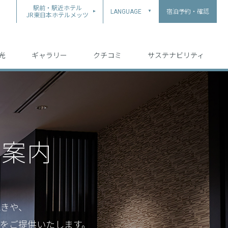
駅前・駅近ホテル
宿泊予約・確認
LANGUAGE
▲
JR東日本ホテルメッツ
中文（简体字）
中文（繁体字）
English
日本語
한국어
光
ギャラリー
クチコミ
サステナビリティ
ご案内
続きや、
をご提供いたします。