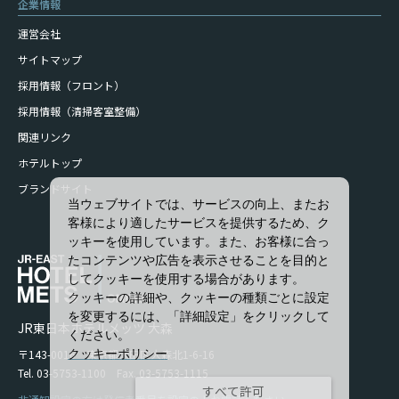
企業情報
運営会社
サイトマップ
採用情報（フロント）
採用情報（清掃客室整備）
関連リンク
ホテルトップ
ブランドサイト
当ウェブサイトでは、サービスの向上、またお
客様により適したサービスを提供するため、ク
ッキーを使用しています。また、お客様に合っ
たコンテンツや広告を表示させることを目的と
してクッキーを使用する場合があります。
クッキーの詳細や、クッキーの種類ごとに設定
を変更するには、「詳細設定」をクリックして
JR東日本ホテルメッツ 大森
ください。
クッキーポリシー
〒143-0016 東京都大田区大森北1-6-16
Tel. 03-5753-1100 Fax. 03-5753-1115
すべて許可