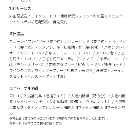
無料サービス
外国語放送 / コインランドリー使用状況システム / お部屋でチェックア
ウトシステム / 宅配受取・発送受付
貸出備品
ブルーレイプレイヤー（要予約） / ベビーベッド（要予約） / ベッドガ
ード（要予約） / ノンアレルギー掛布団・枕（要予約） / ズボンプレッ
サー / ヘアアイロン / 衣類スチーマー（アイロン） / アイロン台 / 子ど
も用ナイトガウン / 子ども用アメニティ（シャンプー / ボディーソープ /
歯ブラシ / スリッパ） / 変換アダプター / HDMIケーブル / 延長コード /
ワイングラス / ワインオープナー / 栓抜き / 缶切り / 食器類 / ソーイン
グセット / ヘルスメーター / 体温計
ユニバーサル備品
車いす / 入浴補助具（浴槽手すり） / 入浴補助具（踏み台） / 入浴補助
具（シャワーベンチ） / 入浴補助具（吸着すべり止めマット） / 大型表
示電話機 / ドアノックセンサー / 補助犬用マット / 補助犬用フードボウ
ル
※貸出品は数に限りがございます（事前の予約をおすすめいたします）。
※車いすは館内でのご利用に限ります。