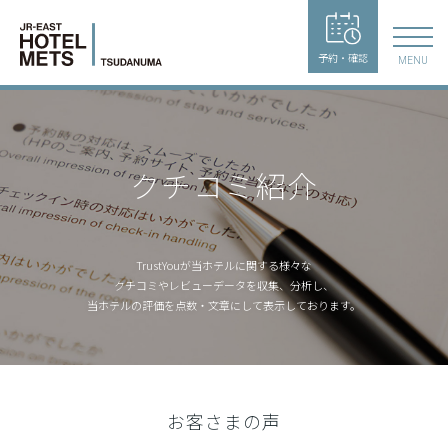
予約・確認
MENU
クチコミ紹介
TrustYouが当ホテルに関する様々な
クチコミやレビューデータを収集、
分析し、
当ホテルの評価を点数・文章にして表示しております。
お客さまの声