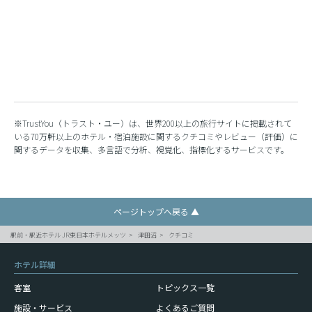
※TrustYou（トラスト・ユー）は、世界200以上の旅行サイトに掲載されて
いる70万軒以上のホテル・宿泊施設に関するクチコミやレビュー（評価）に
関するデータを収集、多言語で分析、視覚化、指標化するサービスです。
ページトップへ戻る ▲
駅前・駅近ホテル JR東日本ホテルメッツ
津田沼
クチコミ
ホテル詳細
客室
トピックス一覧
施設・サービス
よくあるご質問