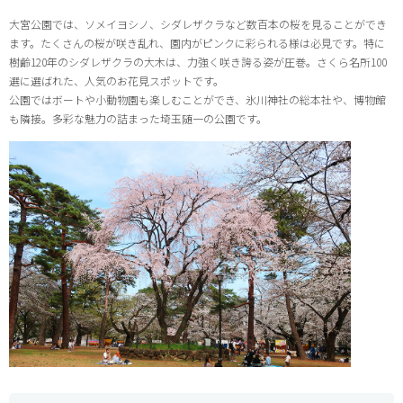
大宮公園では、ソメイヨシノ、シダレザクラなど数百本の桜を見ることができ
ます。たくさんの桜が咲き乱れ、園内がピンクに彩られる様は必見です。特に
樹齢120年のシダレザクラの大木は、力強く咲き誇る姿が圧巻。さくら名所100
選に選ばれた、人気のお花見スポットです。
公園ではボートや小動物園も楽しむことができ、氷川神社の総本社や、博物館
も隣接。多彩な魅力の詰まった埼玉随一の公園です。