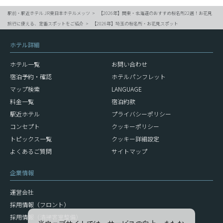
駅前・駅近ホテル JR東日本ホテルメッツ
【2026年】関東・北海道のおすすめ桜名所22選！お花見
旅行に使える、定番スポットをご紹介
【2026年】埼玉の桜名所・お花見スポット
ホテル詳細
ホテル一覧
お問い合わせ
宿泊予約・確認
ホテルパンフレット
マップ検索
LANGUAGE
料金一覧
宿泊約款
駅近ホテル
プライバシーポリシー
コンセプト
クッキーポリシー
トピックス一覧
クッキー詳細設定
よくあるご質問
サイトマップ
企業情報
運営会社
採用情報（フロント）
採用情報（清掃客室整備）