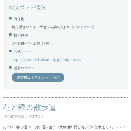
桜スポット情報
所在地
埼玉県さいたま市大宮区高鼻町4丁目（
Googlemap
）
桜の見頃
3月下旬～4月上旬（例年）
公式サイト
https://www.pref.saitama.lg.jp/omiya-park/
近隣のホテル
JR東日本ホテルメッツ 浦和
花と緑の散歩道
JR武蔵浦和駅より徒歩1分
花と緑の散歩道は、別所沼公園とJR武蔵浦和駅を結ぶ桜の並木道です。ソメイ