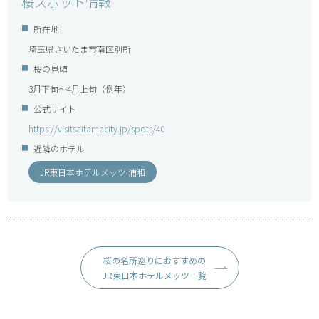
桜スポット情報
所在地
埼玉県さいたま市南区別所
桜の見頃
3月下旬～4月上旬（例年）
公式サイト
https://visitsaitamacity.jp/spots/40
近隣のホテル
JR東日本ホテルメッツ 浦和
桜の名所巡りにおすすめの
JR東日本ホテルメッツ一覧