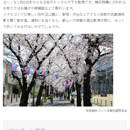
ヨシノなど約200本からなる桜のトンネルの下を散策でき、開花時期に行われる
お祭りではお囃子や模擬店などで賑わいます。
メタセコイアが美しい別所沼公園と、新宿・渋谷などアクセス抜群の武蔵浦和
駅を繋ぐ散歩道。浦和にお泊りなら、都心への移動や周辺散策の際に、ゆっく
り歩いてみるのはいかがでしょうか。
写真提供:さいたま観光国際協会