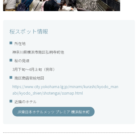
桜スポット情報
所在地
神奈川県横浜市南区弘明寺町他
桜の見頃
3月下旬～4月上旬（例年）
南区商店街絵地図
https://www.city.yokohama.lg.jp/minami/kurashi/kyodo_man
abi/kyodo_shien/shotengai/sssmap.html
近隣のホテル
JR東日本ホテルメッツ プレミア 横浜桜木町