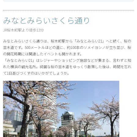
みなとみらいさくら通り
JR桜木町駅より徒歩13分
みなとみらいさくら通りは、桜木町駅から「みなとみらい21」へと続く、桜の
並木道です。500メートルほどの道に、約100本のソメイヨシノが立ち並び、桜
の開花時期には関連したイベントも開かれます。
「みなとみらい21」はレジャーやショッピング施設などが集まる、言わずと知
れた横浜の観光名所。綺麗な桜の並木道をゆっくり散策した後は、時間を忘れ
て1日遊びつくすのはいかがでしょうか。