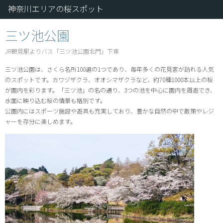
神奈川エリアの桜スポット
三ツ池公園
JR鶴見駅よりバス「三ツ池公園北門」下車
三ツ池公園は、さくら名所100選の1つであり、毎年多くの花見客が訪れる人気
のスポットです。カワヅザクラ、オオシマザクラなど、約70種1000本以上の桜
が園内を彩ります。「三ツ池」の名の通り、3つの池を中心に園内を周遊でき、
水面に映り込む桜の情景も格別です。
公園内にはスポーツ施設や遊具も充実しており、豊かな自然の中で散策やレジ
ャーを存分に楽しめます。