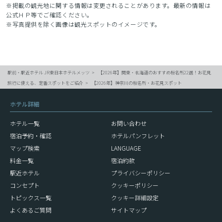
※掲載の観光地に関する情報は変更されることがあります。最新の情報は
公式ＨＰ等でご確認ください。
※写真提供を除く画像は観光スポットのイメージです。
駅前・駅近ホテル JR東日本ホテルメッツ
【2026年】関東・北海道のおすすめ桜名所22選！お花見
旅行に使える、定番スポットをご紹介
【2026年】神奈川の桜名所・お花見スポット
ホテル詳細
ホテル一覧
お問い合わせ
宿泊予約・確認
ホテルパンフレット
マップ検索
LANGUAGE
料金一覧
宿泊約款
駅近ホテル
プライバシーポリシー
コンセプト
クッキーポリシー
トピックス一覧
クッキー詳細設定
よくあるご質問
サイトマップ