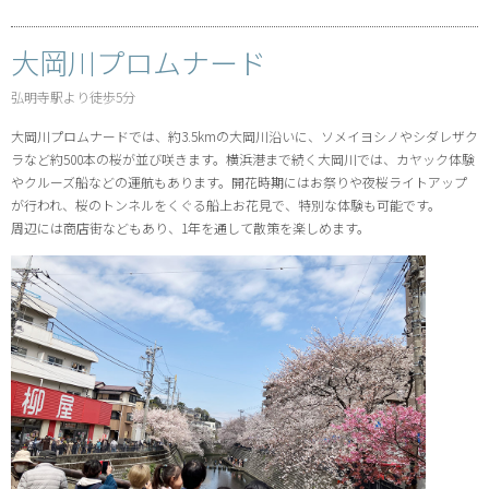
大岡川プロムナード
弘明寺駅より徒歩5分
大岡川プロムナードでは、約3.5kmの大岡川沿いに、ソメイヨシノやシダレザク
ラなど約500本の桜が並び咲きます。横浜港まで続く大岡川では、カヤック体験
やクルーズ船などの運航もあります。開花時期にはお祭りや夜桜ライトアップ
が行われ、桜のトンネルをくぐる船上お花見で、特別な体験も可能です。
周辺には商店街などもあり、1年を通して散策を楽しめます。