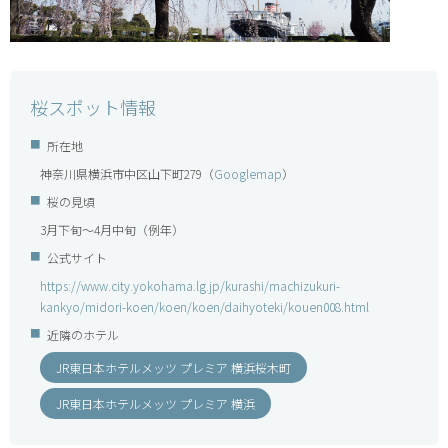
桜スポット情報
所在地
神奈川県横浜市中区山下町279（
Googlemap
）
桜の見頃
3月下旬～4月中旬（例年）
公式サイト
https://www.city.yokohama.lg.jp/kurashi/machizukuri-
kankyo/midori-koen/koen/koen/daihyoteki/kouen008.html
近隣のホテル
JR東日本ホテルメッツ プレミア 横浜桜木町
JR東日本ホテルメッツ プレミア 横浜