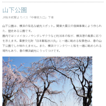
山下公園
JR桜木町駅よりバス「中華街入口」下車
山下公園は、横浜の有名な観光スポット。関東大震災の復興事業により作られ
た、歴史ある公園です。
園内ではソメイヨシノやシダレザクラなど約30本の桜が、横浜港の風景に彩り
を添えます。重要文化財「日本郵船氷川丸」と一緒に眺める桜景色は、春の山
下公園でしか味わえません。また、横浜マリンタワーと桜を一緒に眺められる
場所もあり、春の横浜観光にうってつけです。