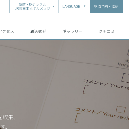
駅前・駅近ホテル
宿泊予約・確認
LANGUAGE
▲
JR東日本ホテルメッツ
中文（简体字）
中文（繁体字）
English
日本語
한국어
アクセス
周辺観光
ギャラリー
クチコミ
を収集、
す。