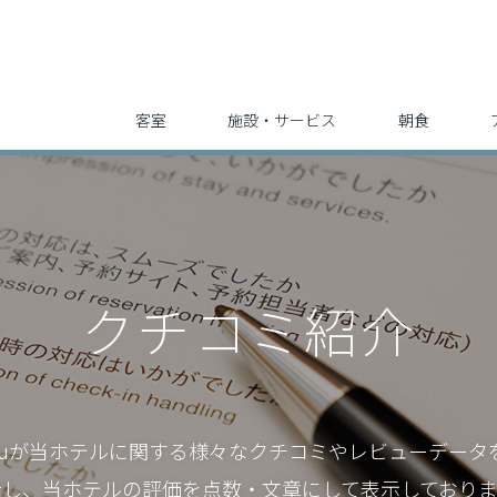
客室
施設・サービス
朝食
クチコミ紹介
tYouが当ホテルに関する様々な
クチコミやレビューデータ
析し、
当ホテルの評価を点数・文章にして表示しておりま