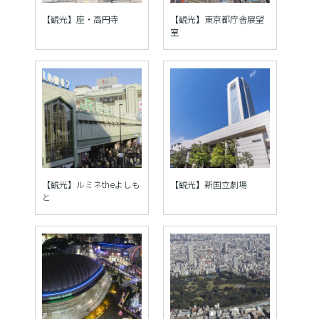
【観光】座・高円寺
【観光】東京都庁舎展望
室
【観光】ルミネtheよしも
【観光】新国立劇場
と