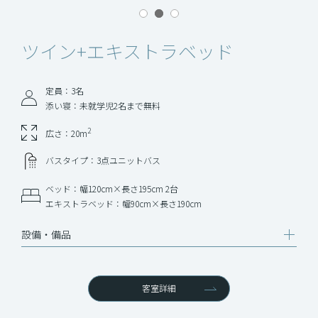
ツイン+
エキストラベッド
定員：3名
添い寝：未就学児2名まで無料
2
広さ：20m
バスタイプ：3点ユニットバス
ベッド：幅120cm×長さ195cm 2台
エキストラベッド：幅90cm×長さ190cm
設備‧備品
客室詳細