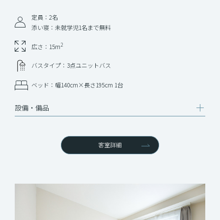
定員：2名
添い寝：未就学児1名まで無料
2
広さ：15m
バスタイプ：3点ユニットバス
ベッド：幅140cm×長さ195cm 1台
設備‧備品
客室詳細