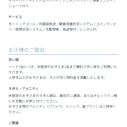
トペーパー / ティッシュペーパー / サニタリーバッグ / 消臭スプレー /
シュークロス
サービス
モーニングコール / 外国語放送 / 朝食混雑状況システム / コインランド
リー使用状況システム / 宅配受取・発送受付 / レンタルPC
お子様のご宿泊
添い寝
ベッド1台につき、未就学のお子さま1名まで無料で添い寝をご利用いた
だけます。
小学生以上のお子さまは、大人の方と同料金を頂戴いたします。
タオル・
アメニティ
未就学のお子さまのタオル類は、事前のご連絡、またはチェックイン時
にお気軽にお申し付けください。
お子さま用のアメニティ（パジャマ、スリッパ、歯ブラシ）はご持参く
ださい。
ご朝食