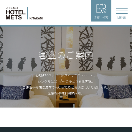
予約・確認
MENU
客室のご案内
心地よいベッド、広々としたバスルーム、
2
シングルは15m
〜のゆとりある客室。
ご連泊や長期ご滞在でもゆったりとお過ごしいただけます。
全室Wi-Fi無料接続可能。