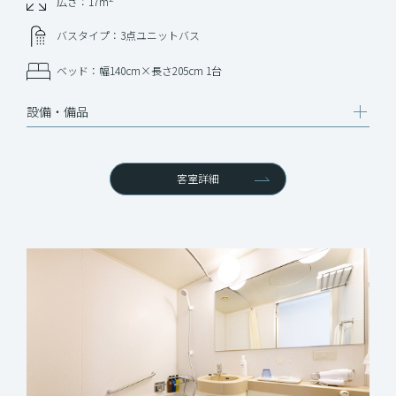
広さ：17m
バスタイプ：3点ユニットバス
ベッド：幅140cm×長さ205cm 1台
設備‧備品
客室詳細