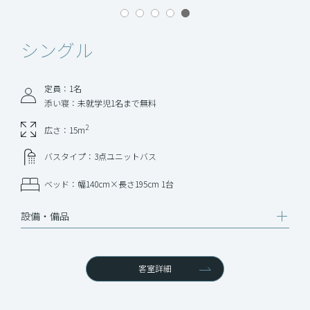
シングル
定員：1名
添い寝：未就学児1名まで無料
2
広さ：15m
バスタイプ：3点ユニットバス
ベッド：幅140cm×長さ195cm 1台
設備‧備品
客室詳細