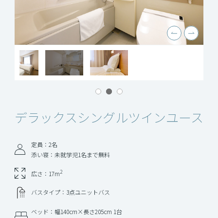
デラックスシングル
ツインユース
定員：2名
添い寝：未就学児1名まで無料
2
広さ：17m
バスタイプ：3点ユニットバス
ベッド：幅140cm×長さ205cm 1台