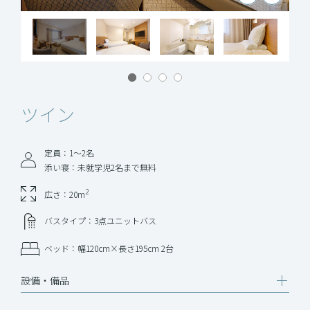
ツイン
定員：1～2名
添い寝：未就学児2名まで無料
2
広さ：20m
バスタイプ：3点ユニットバス
ベッド：幅120cm×長さ195cm 2台
設備‧備品