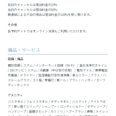
前日のキャンセルは宿泊料金の20%
当日のキャンセルは宿泊料金の80%
無連絡による不泊の場合は宿泊料金の100%を申し受けます。
その他
各予約サイトではオンライン決済もご利用いただけます。
備品・サービス
設備・備品
個別空調システム / インターネット回線（Wi-Fi） / 温水洗浄付きトイレ
/ Sitvテレビシステム / 冷蔵庫（中は空の状態） / 電気ケトル / 携帯電話
充電器 / ドライヤー / 加湿機能付空気清浄機 / 卓上ミラー / グラス / バ
スルームグラス / ゴミ箱 / 常備灯 / 靴べら / ブラシ / ハンガー / セーフ
ティーボックス
アメニティ
バスタオル / フェイスタオル / ボディタオル / バスマット / ナイトウエ
ア / 使い捨てスリッパ / シャンプー / コンディショナー / ボディソープ /
ハンドソープ / 歯磨きセット / カミソリ / ヘアーブラシ / 綿棒 / トイレッ