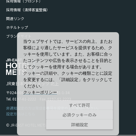
採用情報（フロント）
採用情報（清掃客室整備）
関連リンク
ホテルトップ
ブランドサイト
当ウェブサイトでは、サービスの向上、またお
客様により適したサービスを提供するため、ク
ッキーを使用しています。また、お客様に合っ
たコンテンツや広告を表示させることを目的と
してクッキーを使用する場合があります。
クッキーの詳細や、クッキーの種類ごとに設定
を変更するには、「詳細設定」をクリックして
JR東日本ホテルメッツ 北上
ください。
〒024-0061 岩手県北上市大通1-1-34
クッキーポリシー
Tel. 0197-61-2222 Fax. 0197-61-2223
すべて許可
非通知設定の方は発信者番号を設定の上お電話ください。
設定方法はこちら
必須クッキーのみ
詳細設定
© JR-EAST HOTEL METS