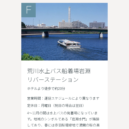
F
荒川水上バス船着場岩淵
リバーステーション
ホテルより徒歩で約20分
営業時間：運協スケジュールにより異なります
定休日：月曜日（祝日の場合は翌日）
4～11月の間は水上バスの発着場になっていま
す。地域のシンボルである「岩淵水門」が隣接
しており、春には赤羽桜堤緑地で満開の桜の楽