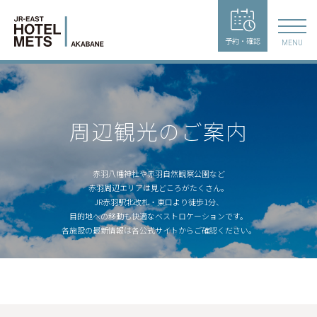
予約・確認
MENU
周辺観光のご案内
赤羽八幡神社や赤羽自然観察公園など
赤羽周辺エリアは見どころがたくさん。
JR赤羽駅北改札・東口より徒歩1分、
目的地への移動も快適なベストロケーションです。
各施設の最新情報は各公式サイトからご確認ください。