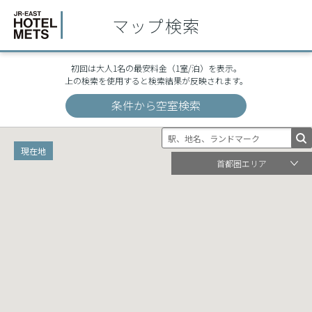
¥16,100
¥16,100
マップ検索
宇都宮
宇都宮
初回は大人1名の最安料金（1室/泊）を表示。
上の検索を使用すると検索結果が反映されます。
条件から空室検索
現在地
首都圏エリア