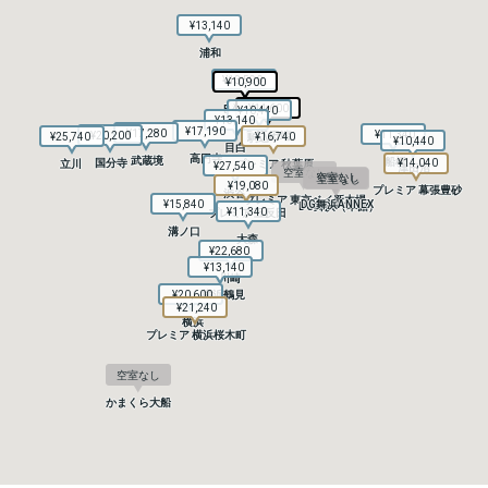
¥13,140
¥13,140
浦和
浦和
¥13,590
¥13,590
¥10,900
¥10,900
赤羽
赤羽
¥11,600
¥11,600
B4T 赤羽
B4T 赤羽
¥10,440
¥10,440
¥13,140
¥13,140
¥17,190
¥17,190
¥17,280
¥17,280
¥11,340
¥11,340
¥20,200
¥20,200
B4T 田端
B4T 田端
¥25,740
¥25,740
¥16,740
¥16,740
駒込
駒込
¥10,440
¥10,440
目白
目白
高円寺
高円寺
武蔵境
武蔵境
船橋
船橋
国分寺
国分寺
¥14,040
¥14,040
立川
立川
プレミア 秋葉原
プレミア 秋葉原
¥27,540
¥27,540
津田沼
津田沼
空室なし
空室なし
空室なし
空室なし
空室なし
空室なし
¥19,080
¥19,080
プレミア 幕張豊砂
プレミア 幕張豊砂
渋谷
渋谷
プレミア 東京ベイ新木場
プレミア 東京ベイ新木場
¥15,840
¥15,840
DG舞浜ANNEX
DG舞浜ANNEX
DG舞浜（本館）
DG舞浜（本館）
¥11,340
¥11,340
プレミア 五反田
プレミア 五反田
溝ノ口
溝ノ口
大森
大森
¥22,680
¥22,680
¥13,140
¥13,140
川崎
川崎
¥20,600
¥20,600
横浜鶴見
横浜鶴見
¥21,240
¥21,240
横浜
横浜
プレミア 横浜桜木町
プレミア 横浜桜木町
空室なし
空室なし
かまくら大船
かまくら大船