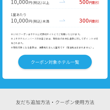
10,000
500
円 (税込) 以上
円割引
1室あたり
10,000
300
円 (税込) 未満
円割引
※LINEクーポンはホテル公式予約サイトにてご利用いただけます。
※ＪＲホテルメンバーズのお客さまは、割引後のお支払金額に対してポイ ントが付
与されます。
※割引対象となる金額は、消費税を含んだ室料です（宿泊税は含まれません）。
クーポン対象ホテル一覧
友だち追加方法・クーポン使用方法