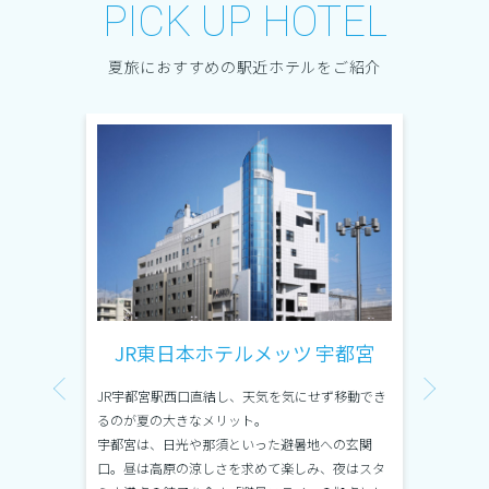
PICK UP HOTEL
夏旅におすすめの駅近ホテルをご紹介
水戸
JR東日本ホテルメッツ 宇都宮
JR
水戸駅から
JR宇都宮駅西口直結し、天気を気にせず移動でき
るのが夏の大きなメリット。
JR札幌
緑のコキ
宇都宮は、日光や那須といった避暑地への玄関
開放感あ
風を感じ
口。昼は高原の涼しさを求めて楽しみ、夜はスタ
や、色鮮