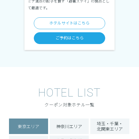
す。
ミナ満点の餃子を食す「避暑ステイ」の拠点とし
やかな北
て最適です。
旅をサポ
ホテルサイトはこちら
ご予約はこちら
HOTEL LIST
クーポン対象ホテル一覧
埼玉・千葉・
東京エリア
神奈川エリア
北関東エリア