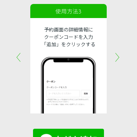
2
使用方法3
ドを
予約画面の詳細情報に
友だち追
る
クーポンコードを入力
またはQ
「追加」をクリックする