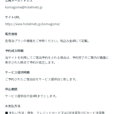
公開メールアドレス
komagome@hotelmets.jp
サイトURL
https://www.hotelmets.jp/komagome/
販売価格
各宿泊プランの価格をご参照ください。税込み金額にて記載。
予約成立時期
当サイトを利用してご宿泊予約をされる場合は、予約完了のご案内が画面に
表示された時点で予約が成立します。
サービス提供時期
ご予約されたご宿泊日をサービス提供日と致します。
申込期間
サービス提供日の翌4時までとします。
お支払方法
支払い方法：現金、クレジットカード又はQR決済及びICカード決済等