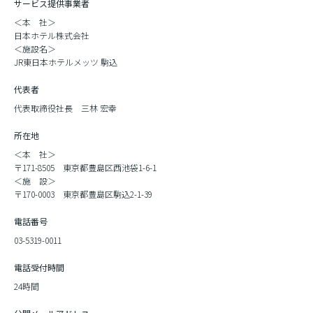
サービス提供事業者
＜本 社＞
日本ホテル株式会社
＜施設名＞
JR東日本ホテルメッツ 駒込
代表者
代表取締役社長 三林 宏幸
所在地
＜本 社＞
〒171-8505 東京都豊島区西池袋1-6-1
＜施 設＞
〒170-0003 東京都豊島区駒込2-1-39
電話番号
03-5319-0011
電話受付時間
24時間