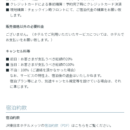
クレジットカードによる事前精算：予約完了時にクレジットカード決済
現地精算：チェックイン時フロントにて、ご宿泊代金の精算をお願い致
します。
販売価格以外の必要料金
ございません。（ホテルでご利用いただいたサービスについては、ホテルで
お支払いをお願い致します。）
キャンセル料等
前日：お客さまが支払うべき総額の20%
当日：お客さまが支払うべき総額の100%
不泊：100%（ご連絡を頂かなかった場合）
なお、サービスの特性上、宿泊後の返金はいたしかねます。
宿泊プラン等により、別途キャンセル規定等を設けている場合は、それ
に準じます。
宿泊約款
宿泊約款
JR東日本ホテルメッツの
宿泊約款（PDF）
はこちらをご覧ください。