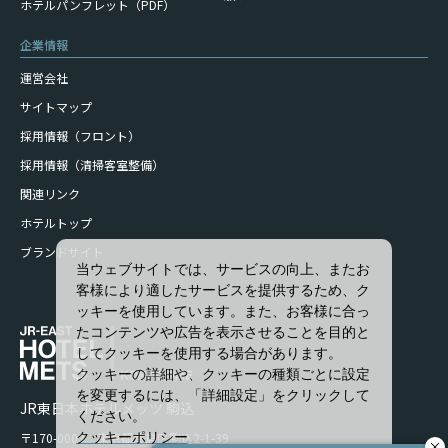
ホテルパンフレット（PDF）
企業情報
運営会社
サイトマップ
採用情報（フロント）
採用情報（清掃客室整備）
関連リンク
ホテルトップ
ブランドサイト
当ウェブサイトでは、サービスの向上、またお
客様により適したサービスを提供するため、ク
ッキーを使用しています。また、お客様に合っ
たコンテンツや広告を表示させることを目的と
してクッキーを使用する場合があります。
クッキーの詳細や、クッキーの種類ごとに設定
を変更するには、「詳細設定」をクリックして
JR東日本ホテルメッツ 駒込
ください。
〒170-0003 東京都豊島区駒込2-1-39
クッキーポリシー