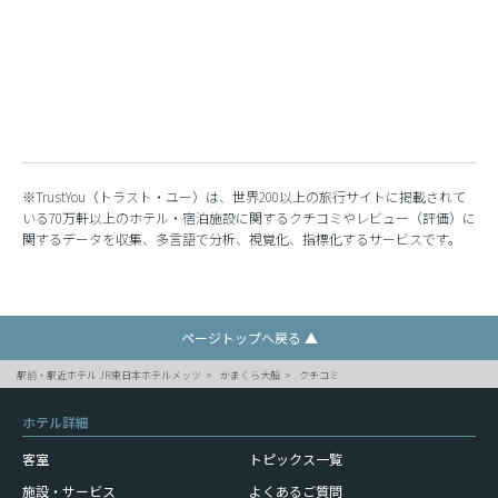
※TrustYou（トラスト・ユー）は、世界200以上の旅行サイトに掲載されて
いる70万軒以上のホテル・宿泊施設に関するクチコミやレビュー（評価）に
関するデータを収集、多言語で分析、視覚化、指標化するサービスです。
ページトップへ戻る ▲
駅前・駅近ホテル JR東日本ホテルメッツ
かまくら大船
クチコミ
ホテル詳細
客室
トピックス一覧
施設・サービス
よくあるご質問