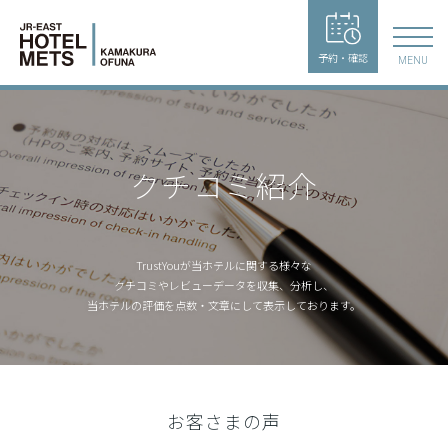
予約・確認
MENU
クチコミ紹介
TrustYouが当ホテルに関する様々な
クチコミやレビューデータを収集、
分析し、
当ホテルの評価を点数・文章にして表示しております。
お客さまの声