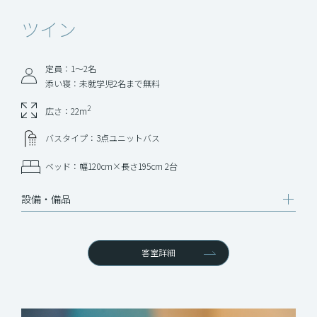
ツイン
定員：1～2名
添い寝：未就学児2名まで無料
2
広さ：22m
バスタイプ：3点ユニットバス
ベッド：幅120cm×長さ195cm 2台
設備‧備品
客室詳細