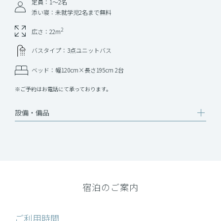
定員：1～2名
添い寝：未就学児2名まで無料
2
広さ：22m
バスタイプ：3点ユニットバス
ベッド：幅120cm×長さ195cm 2台
※ご予約はお電話にて承っております。
設備‧備品
宿泊のご案内
ご利用時間