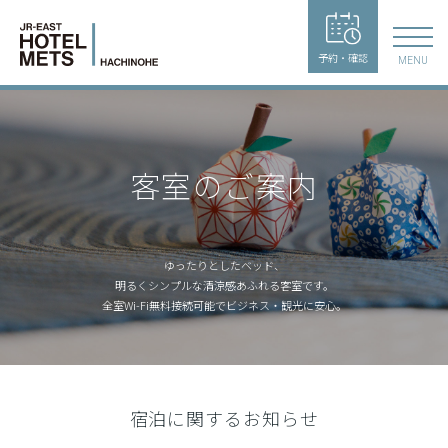
予約・確認
MENU
客室のご案内
ゆったりとしたベッド、
明るくシンプルな清涼感あふれる客室です。
全室Wi-Fi無料接続可能でビジネス・観光に安心。
宿泊に関するお知らせ