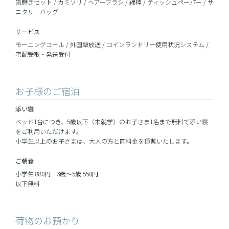
歯磨きセット / カミソリ / ヘアーブラシ / 綿棒 / ティッシュペーパー / サ
ニタリーバッグ
サービス
モーニングコール / 外国語放送 / コインランドリー使用状況システム /
宅配受取・発送受付
お子様のご宿泊
添い寝
ベッド1台につき、5歳以下（未就学）のお子さま1名まで無料で添い寝
をご利用いただけます。
小学生以上のお子さまは、大人の方と同料金を頂戴いたします。
ご朝食
小学生 880円 3歳～5歳 550円
以下無料
荷物のお預かり