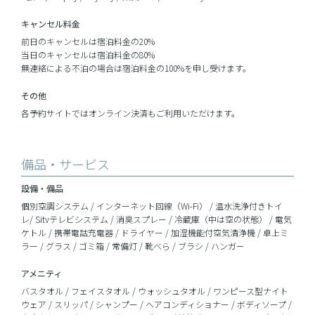
キャンセル料金
前日のキャンセルは宿泊料金の20%
当日のキャンセルは宿泊料金の80%
無連絡による不泊の場合は宿泊料金の100%を申し受けます。
その他
各予約サイトではオンライン決済もご利用いただけます。
備品・サービス
設備・備品
個別空調システム / インターネット回線（Wi-Fi） / 温水洗浄付きトイ
レ/ Sitvテレビシステム / 消臭スプレー / 冷蔵庫（中は空の状態） / 電気
ケトル / 携帯電話充電器 / ドライヤー / 加湿機能付空気清浄機 / 卓上ミ
ラー / グラス / ゴミ箱 / 常備灯 / 靴べら / ブラシ / ハンガー
アメニティ
バスタオル / フェイスタオル / ウォッシュタオル / ワンピース型ナイト
ウェア / スリッパ / シャンプー / ヘアコンディショナー / ボディソープ /