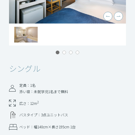
シングル
定員：1名
添い寝：未就学児1名まで無料
2
広さ：12m
バスタイプ：3点ユニットバス
ベッド：幅140cm×長さ195cm 1台