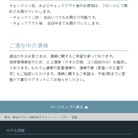
チェックイン前、およびチェックアウト後のお荷物は、フロントにて無
料でお預かりいたします。
・チェックイン前： 当日いつでもお預かり可能です。
・チェックアウト後： 当日中までお預かりいたします。
ご滞在中の清掃
連泊されるお客さまは、清掃に関するご希望を承っております。
地球環境保全のため、エコ清掃（タオル交換、ゴミ回収のみ）を推奨し
ております。もちろん通常の客室清掃や、清掃不要（客室への入室不
可）もご指定いただけます。清掃に関するご希望は、午後1時までに客
室ドア裏のマグネットにてお知らせください。
ページトップへ戻る ▲
駅前・駅近ホテル JR東日本ホテルメッツ
八戸
客室
ホテル詳細