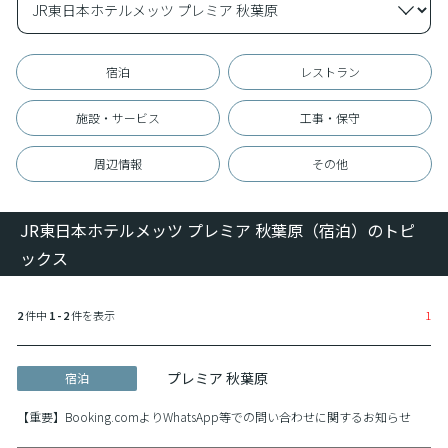
宿泊
レストラン
施設・サービス
工事・保守
周辺情報
その他
JR東日本ホテルメッツ プレミア 秋葉原（宿泊）のトピ
ックス
2
件中
1 - 2
件を表示
1
プレミア 秋葉原
宿泊
【重要】Booking.comよりWhatsApp等での問い合わせに関するお知らせ