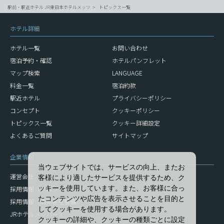
駅前・駅近ホテル JR東日本ホテルメッツ
トピックス一覧
ホテル詳細
ホテル一覧
お問い合わせ
宿泊予約・確認
ホテルパンフレット
マップ検索
LANGUAGE
料金一覧
宿泊約款
駅近ホテル
プライバシーポリシー
コンセプト
クッキーポリシー
トピックス一覧
クッキー詳細設定
よくあるご質問
サイトマップ
企業情報
当ウェブサイトでは、サービスの向上、またお
運営会社
客様により適したサービスを提供するため、ク
ッキーを使用しています。また、お客様に合っ
採用情報（フロント）
たコンテンツや広告を表示させることを目的と
採用情報（清掃客室整備）
してクッキーを使用する場合があります。
JRホテルメンバーズ
クッキーの詳細や、クッキーの種類ごとに設定