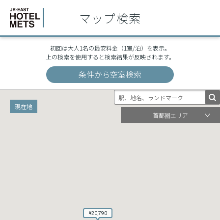
宇都宮
宇都宮
マップ検索
初回は大人1名の最安料金（1室/泊）を表示。
上の検索を使用すると検索結果が反映されます。
条件から空室検索
現在地
首都圏エリア
¥20,790
¥20,790