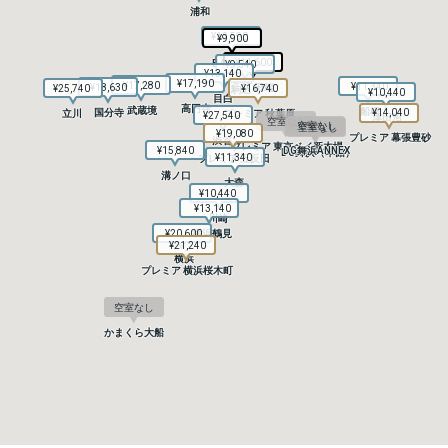
浦和
浦和
¥13,590
¥13,590
¥9,900
¥9,900
赤羽
赤羽
¥11,600
¥11,600
B4T 赤羽
B4T 赤羽
¥9,540
¥9,540
¥13,140
¥13,140
¥17,190
¥17,190
¥17,280
¥17,280
¥11,340
¥11,340
¥18,630
¥18,630
B4T 田端
B4T 田端
¥25,740
¥25,740
¥16,740
¥16,740
駒込
駒込
¥10,440
¥10,440
目白
目白
高円寺
高円寺
武蔵境
武蔵境
船橋
船橋
国分寺
国分寺
¥14,040
¥14,040
立川
立川
プレミア 秋葉原
プレミア 秋葉原
¥27,540
¥27,540
津田沼
津田沼
空室なし
空室なし
空室なし
空室なし
空室なし
空室なし
¥19,080
¥19,080
プレミア 幕張豊砂
プレミア 幕張豊砂
渋谷
渋谷
プレミア 東京ベイ新木場
プレミア 東京ベイ新木場
¥15,840
¥15,840
DG舞浜ANNEX
DG舞浜ANNEX
DG舞浜（本館）
DG舞浜（本館）
¥11,340
¥11,340
プレミア 五反田
プレミア 五反田
溝ノ口
溝ノ口
大森
大森
¥10,440
¥10,440
¥13,140
¥13,140
川崎
川崎
¥20,600
¥20,600
横浜鶴見
横浜鶴見
¥21,240
¥21,240
横浜
横浜
プレミア 横浜桜木町
プレミア 横浜桜木町
空室なし
空室なし
かまくら大船
かまくら大船