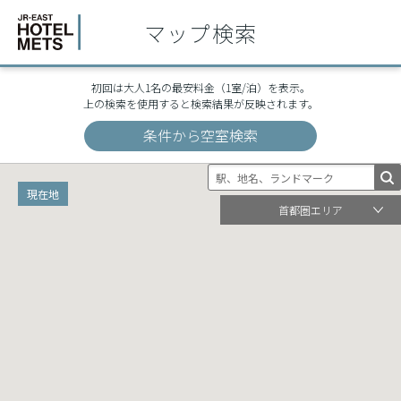
マップ検索
¥5,3
¥5,3
初回は大人1名の最安料金（1室/泊）を表示。
B4T 
B4T 
上の検索を使用すると検索結果が反映されます。
条件から空室検索
現在地
首都圏エリア