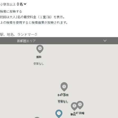
小学生以上
検索に反映する
初回は大人1名の最安料金（１室/泊）を表示。
上の検索を使用すると検索結果が反映されます。
首都圏エリア
浦和
浦和
空室なし
空室なし
赤羽
赤羽
B4T 赤羽
B4T 赤羽
空室なし
空室なし
空室なし
空室なし
B4T 田端
B4T 田端
駒込
駒込