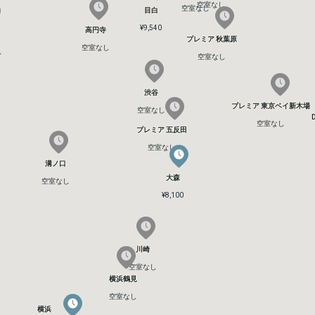
空室なし
空室なし
空室なし
空室なし
目白
目白
¥9,540
¥9,540
高円寺
高円寺
プレミア 秋葉原
プレミア 秋葉原
空室なし
空室なし
し
し
空室なし
空室なし
渋谷
渋谷
プレミア 東京ベイ新木場
プレミア 東京ベイ新木場
空室なし
空室なし
空室なし
空室なし
プレミア 五反田
プレミア 五反田
空室なし
空室なし
溝ノ口
溝ノ口
大森
大森
空室なし
空室なし
¥8,100
¥8,100
川崎
川崎
空室なし
空室なし
横浜鶴見
横浜鶴見
空室なし
空室なし
横浜
横浜