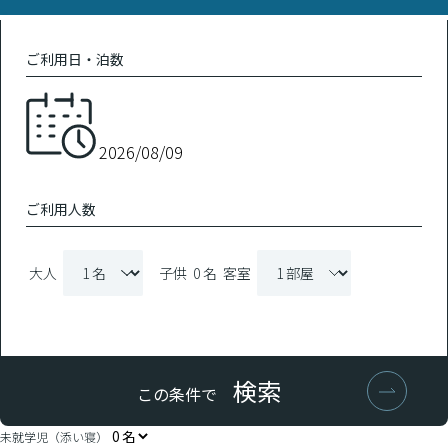
ご利用日・泊数
ご利用人数
大人
子供
0 名
客室
検索
この条件で
未就学児（添い寝）